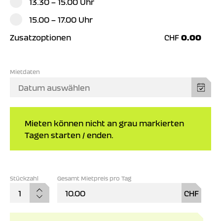
13.30 – 15.00 Uhr
15.00 – 17.00 Uhr
Zusatzoptionen
CHF
0.00
Mietdaten
Mieten können nicht an grau markierten
Tagen starten / enden.
Gesamt Mietpreis pro Tag
Ersa
10.00
CHF
36c
Men