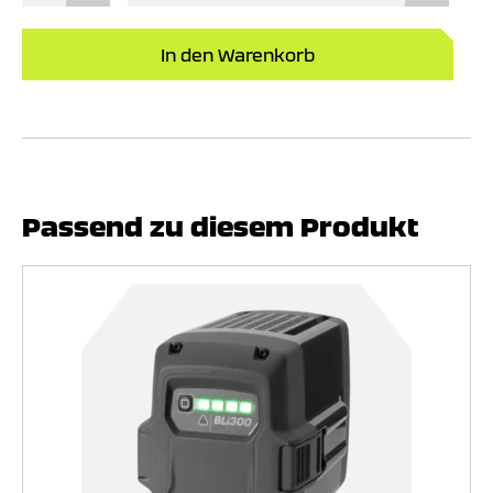
Bleifr
(5
Liter
In den Warenkorb
Kanis
Men
Passend zu diesem Produkt