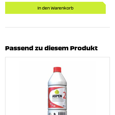
Takt
1
In den Warenkorb
Liter
Kani
Men
Passend zu diesem Produkt