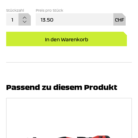
Preis pro Stück
Schle
13.50
CHF
Kera
Ø125
Men
In den Warenkorb
Passend zu diesem Produkt